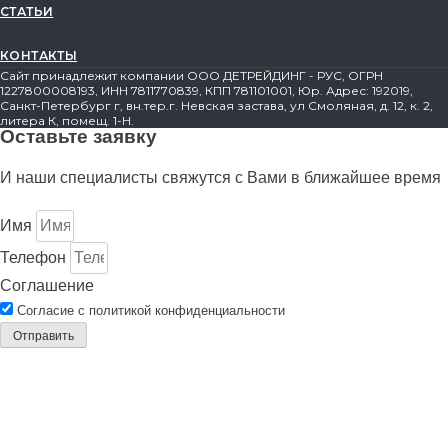
СТАТЬИ
КОНТАКТЫ
Сайт принадлежит компании ООО ДЕТРЕЙДИНГ - РУС, ОГРН
1227800008193, ИНН 7811770839, КПП 781101001, Юр. Адрес: 192019,
Санкт-Петербург г, вн.тер.г. Невская застава, ул Смоляная, д. 12, к. 2,
литера К, помещ. 1-Н.
Оставьте заявку
И наши специалисты свяжутся с Вами в ближайшее время
Имя
Телефон
Соглашение
Согласие с политикой конфиденциальности
Отправить