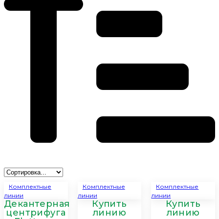
Комплектные
Комплектные
Комплектные
линии
линии
линии
Декантерная
Купить
Купить
центрифуга
линию
линию