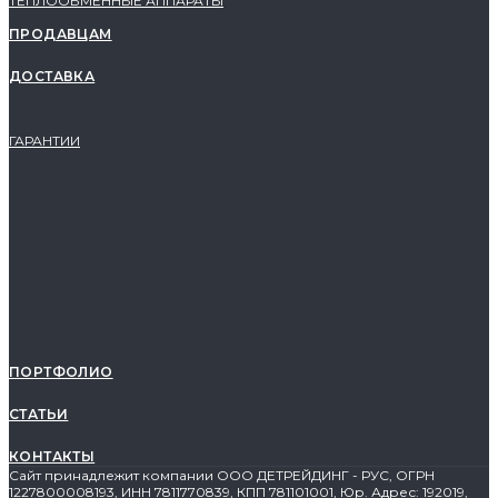
ТЕПЛООБМЕННЫЕ АППАРАТЫ
ПРОДАВЦАМ
ДОСТАВКА
ГАРАНТИИ
ПОРТФОЛИО
СТАТЬИ
КОНТАКТЫ
Сайт принадлежит компании ООО ДЕТРЕЙДИНГ - РУС, ОГРН
1227800008193, ИНН 7811770839, КПП 781101001, Юр. Адрес: 192019,