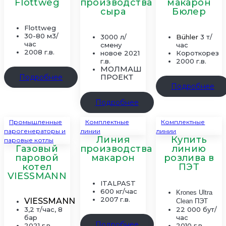
Flottweg
производства
макарон
сыра
Бюлер
Flottweg
30-80 м3/
3000 л/
Bühler
3 т/
час
смену
час
2008 г.в.
новое 2021
Короткорез
г.в.
2000 г.в.
МОЛМАШ
Подробнее
ПРОЕКТ
Подробнее
Подробнее
Промышленные
Комплектные
Комплектные
парогенераторы и
линии
линии
Линия
Купить
паровые котлы
Газовый
производства
линию
паровой
макарон
розлива в
котел
ПЭТ
VIESSMANN
ITALPAST
600 кг/час
Krones Ultra
2007 г.в.
VIESSMANN
Clean ПЭТ
3,2 т/час, 8
22 000 бут/
бар
час
Подробнее
2021 г.в.
2010 г.в.