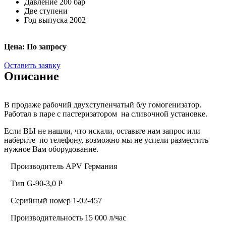
Давление 200 бар
Две ступени
Год выпуска 2002
Цена: По запросу
Оставить заявку
Описание
В продаже рабочий двухступенчатый б/у гомогенизатор.
Работал в паре с пастеризатором на сливочной установке.
Если ВЫ не нашли, что искали, оставьте нам запрос или
наберите по телефону, возможно мы не успели разместить
нужное Вам оборудование.
·
Производитель
APV
Германия
·
Тип
G-90-3
,0
P
·
Серийный номер 1-02-457
·
Производительность 15 000 л/час